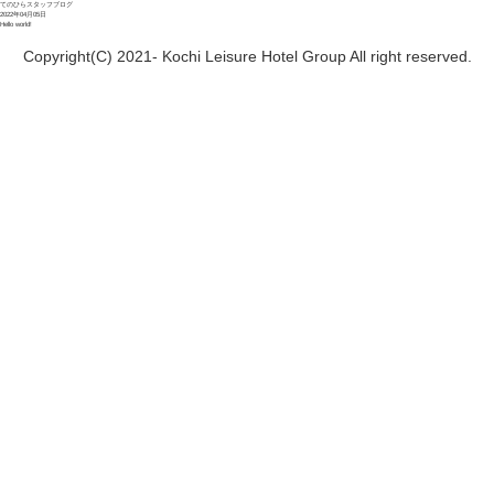
て
の
ひらスタッフブログ
2022年04月05日
Hello world!
Copyright(C) 2021- Kochi Leisure Hotel Group All right reserved.